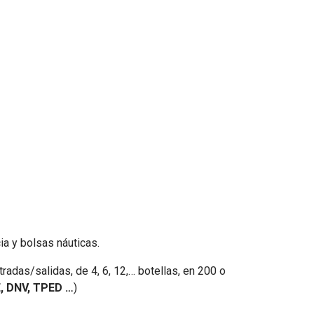
a y bolsas náuticas.
radas/salidas, de 4, 6, 12,… botellas, en 200 o
 DNV, TPED …
)